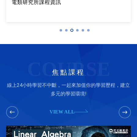
電類研究所課程資訊
COURSE
焦點課程
線上24小時學習不中斷，一起來加值你的學習歷程，建立
多元的學習環境!
VIEW ALL